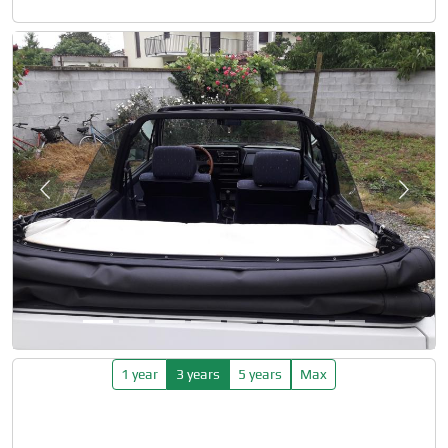
Slide 1 of 8
Previous
Next
1 year
3 years
5 years
Max